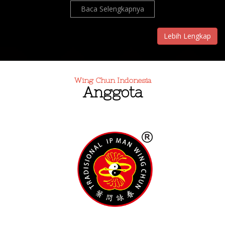
Baca Selengkapnya
Lebih Lengkap
Wing Chun Indonesia
Anggota