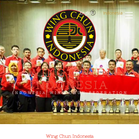
English
Indonesia
WING CHUN
INDONESIA
INDONESIA WING CHUN FEDERATION
Wing Chun Indonesia